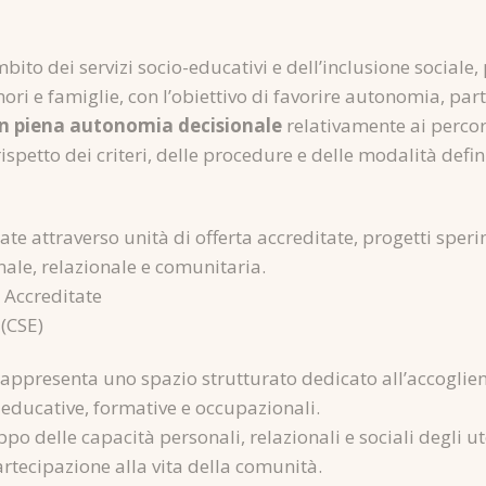
bito dei servizi socio-educativi e dell’inclusione social
ori e famiglie, con l’obiettivo di favorire autonomia, par
in piena autonomia decisionale
relativamente ai perco
rispetto dei criteri, delle procedure e delle modalità def
e attraverso unità di offerta accreditate, progetti sperime
nale, relazionale e comunitaria.
e Accreditate
(CSE)
appresenta uno spazio strutturato dedicato all’accoglien
à educative, formative e occupazionali.
ppo delle capacità personali, relazionali e sociali degli ut
artecipazione alla vita della comunità.